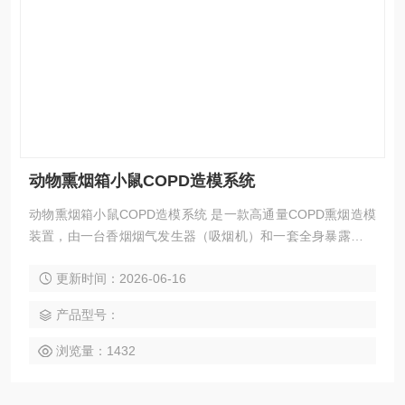
动物熏烟箱小鼠COPD造模系统
动物熏烟箱小鼠COPD造模系统 是一款高通量COPD熏烟造模
装置，由一台香烟烟气发生器（吸烟机）和一套全身暴露染毒
箱构成。系统最大特点是：全自动无人值守实验和高通量（采
更新时间：2026-06-16
用大容积COPD熏烟箱）。
产品型号：
浏览量：1432