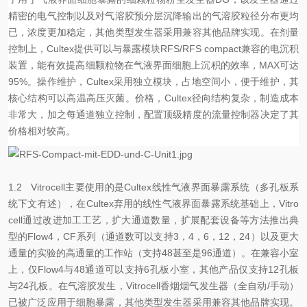
精密的电气控制以及对气溶胶预分层沉降输出的气溶胶粒径分布更均
已，浓度更加稳定，其他类型发生器采用兼容其他品牌实现。在剂量
控制上，Cultex提供可以与暴露模块RFS/RFS compact兼容的电沉积
装置，能有效提高细颗粒物在气液界面细胞上沉积的效率，MAX可达
95%。操作维护，Cultex采用独立模块，占地空间小，便于维护，其
核心结构可以高温高压灭菌。价格，Cultex径向结构复杂，制造成本
非常大，加之每通道独立控制，配置顶级精度的流量控制器决定了其
价格相对较高。
1.2 Vitrocell主要使用的是Cultex线性气液界面暴露系统（多孔板系
统下文有述），在Cultex弃用的线性气液界面暴露系统基础上，Vitro
cell通过改进加工工艺，扩大通道数量，扩展配套设备等方法推出典
型的Flow4，CF系列（通道数可以支持3，4，6，12，24）以及更大
通量的实验的高通量的工作站（支持48甚至是96通道）。在兼容小室
上，仅Flow4与48通道可以支持6孔板小室，其他产品仅支持12孔板
与24孔板。在气溶胶发生，Vitrocell香烟烟气发生器（全自动/手动）
已被广泛应用于细胞暴露，其他类型发生器采用兼容其他品牌实现。