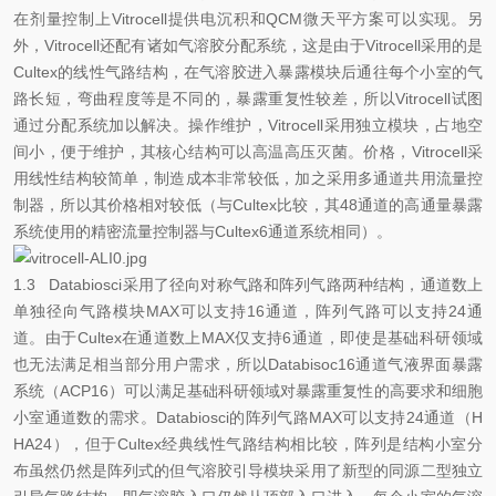
在剂量控制上Vitrocell提供电沉积和QCM微天平方案可以实现。另
外，Vitrocell还配有诸如气溶胶分配系统，这是由于Vitrocell采用的是
Cultex的线性气路结构，在气溶胶进入暴露模块后通往每个小室的气
路长短，弯曲程度等是
不同的，暴露重复性较差，所以Vitrocell试图
通过分配系统加以解决。操作维护，Vitrocell采用独立模块，占地空
间小，便于维护，其核心结构可以高温高压灭菌。价格，Vitrocell采
用线性结构较简单，制造成本非常较低，加之采用多通道共用流量控
制器，所以其价格相对较低（与Cultex比较，其48通道的高通量暴露
系统使用的精密流量控制器与Cultex6通道系统相同）。
1.3 Databiosci采用了径向对称气路和阵列气路两种结构，通道数上
单独径向气路模块MAX可以支持16通道，阵列气路可以支持24通
道。由于Cultex在通道数上MAX仅支持6通道，即使是基础科研领域
也无法满足相当部分用户需求，所以Databisoc16通道气液界面暴露
系统（ACP16）可以满足基础科研领域对暴露重复性的高要求和细胞
小室通道数的需求。Databiosci的阵列气路MAX可以支持24通道（H
HA24），但于Cultex经典线性气路结构相比较，阵列是结构小室分
布虽然仍然是阵列式的但气溶胶引导模块采用了新型的同源二型独立