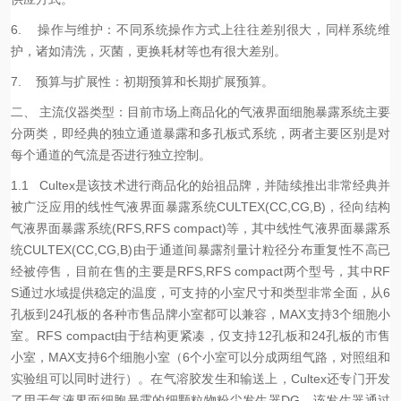
6. 操作与维护：不同系统操作方式上往往差别很大，同样系统维
护，诸如清洗，灭菌，更换耗材等也有很大差别。
7.
预算与扩展性：初期预算和长期扩展预算。
二、 主流仪器类型：目前市场上商品化的气液界面细胞暴露系统主要
分两类，即经典的独立通道暴露和多孔板式系统，两者主要区别是对
每个通道的气流是否进行独立控制。
1.1 Cultex是该技术进行商品化的始祖品牌，并陆续推出非常经典并
被广泛应用的线性气液界面暴露系统CULTEX(CC,CG,B)，径向结构
气液界面暴露系统(RFS,RFS compact)等，其中线性气液界面暴露系
统CULTEX(CC,CG,B)由于通道间暴露剂量计粒径分布重复性不高已
经被停售，目前在售的主要是RFS,RFS compact两个型号，其中RF
S通过水域提供稳定的温度，可支持的小室尺寸和类型非常全面，从6
孔板到24孔板的各种市售品牌小室都可以兼容，MAX支持3个细胞小
室。RFS compact由于结构更紧凑，仅支持12孔板和24孔板的市售
小室，MAX支持6个细胞小室（6个小室可以分成两组气路，对照组和
实验组可以同时进行）。在气溶胶发生和输送上，Cultex还专门开发
了用于气液界面细胞暴露的细颗粒物粉尘发生器DG，该发生器通过