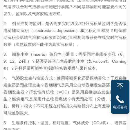
气溶胶联合对气液界面细胞进行暴露？不同暴露物质可能需要不同的
发生、监测以及气溶胶输送方式。
2. 剂量控制与监测：是否需要实时浓度/粒径/沉积量监测？是否做
电荷辅助沉积（electrostatic deposition）和沉积定量检测？电荷辅
助沉积会影响气溶胶沉积效而沉积定量检测能够获得在线实时的沉积
数据（虽然该数据不能作为真实沉积量）。
3. 细胞小室（inserts）兼容性与通量：需要同时暴露多少孔（6、
9、12、24孔）？是否要兼容市售品牌的小室（如Falcon®、Corning
®）？选择通量可能将直接影响实验规模与采购成本。
4. 气溶胶发生与输送方式：使用喷嘴雾化还是振动雾化？干粉直接
发生还是预处理发生？香烟烟气是采用全自动香烟发生器还是半自动
香烟发生器？挥发性有机物（VOC）是采用直接加热发生挥发性发
生？燃烧烟气是采用什么物质燃烧？有无预处理（分级、去除大颗
粒、稀释）模块？不同系统在传输损失与粒径分布上有差异，价格也
电话咨询
可能差别很大。
5. 生理条件控制：温度、相对湿度、气体成分（CO₂/氧）、培养基
供应方式。