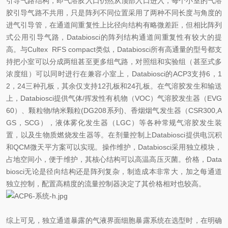
引导气路结构，即气溶胶入口仍然从顶部
入口进入，每个小室的气溶
胶引导气路不共用，只是阵列不同位置采用了两种不同长度与角度的
进气引导管，在通道间重复性上比
径向结构有略微差距，但相比
阵列
式公用引导气路，Databiosci的阵列结构通道间重复性有较大的提
高。与Cultex RFS compact类似，Databiosci所有高通量的型号都支
持把小室可以分成两组甚至更多组气路，对照组和实验组（甚至式多
浓度组）可以同时进行在兼容小室上，Databiosci的ACP3支持6，1
2，24三种孔板，其余仅支持12孔板和24孔板。在气溶胶发生和输送
上，Databiosci提供气体/挥发性有机物（VOC）气溶胶发生器（EVG
60）、颗粒物/纳米颗粒(DG208系列)、香烟烟气发生器（CSR300,A
GS，SCG），液体雾化发生器（LGC）等各种常规气溶胶发生装
置，以及生物质燃烧发生器等。在剂量控制上Databiosci提供电沉积
和QCM微天平方案可以实现。操作维护，Databiosci采用独立模块，
占地空间小，便于维护，其核心结构可以高温高压灭菌。价格，Data
biosci无论是径向结构还是阵列复杂，制造成本非常大，加之每通道
独立控制，配置高精度的流量控制器决定了其价格相对也较高。
综上可见，独立通道暴露的气液界面细胞暴露系统在选型时，在明确