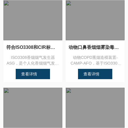
符合ISO3308和CIR标准的香烟发生器
动物口鼻香烟烟雾染毒系统
ISO3308香烟烟气发生器
动物COPD熏烟造模装置-
ASG，是个人化香烟烟气发生
CAMP-AFO，基于ISO3308
器，其结构灵巧易操维护，...
与CIR国际吸烟标...
查看详情
查看详情