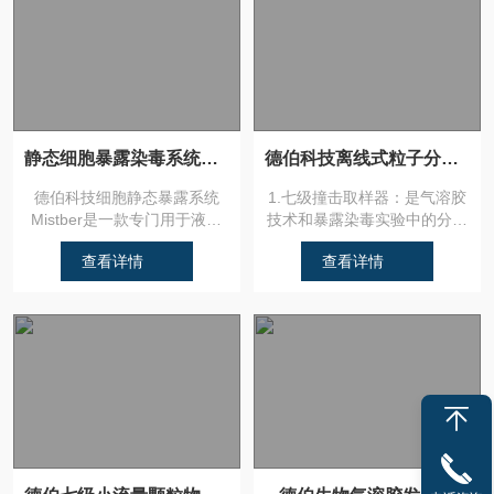
静态细胞暴露染毒系统实拍演示
德伯科技离线式粒子分析仪，颗粒物分析仪
德伯科技细胞静态暴露系统
1.七级撞击取样器：是气溶胶
Mistber是一款专门用于液体
技术和暴露染毒实验中的分析
雾化气溶胶（溶液或颗粒物...
设备。7级设计可以把气溶
查看详情
查看详情
胶...