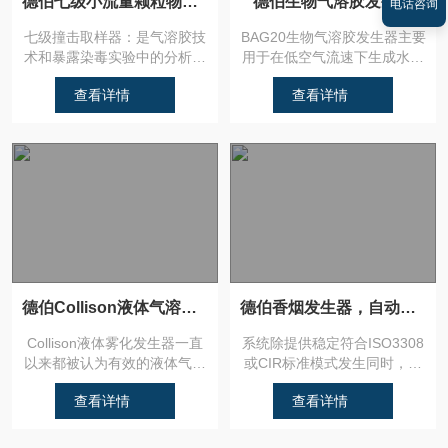
德伯七级小流量颗粒物切割器，离线式粒子分析仪
德伯生物气溶胶发生器
电话咨询
七级撞击取样器：是气溶胶技
BAG20生物气溶胶发生器主要
术和暴露染毒实验中的分析设
用于在低空气流速下生成水性
备。7级设计可以把气溶胶按
气溶胶。虽然BAG20基...
查看详情
查看详情
空...
德伯Collison液体气溶胶发生器
德伯香烟发生器，自动点烟
Collison液体雾化发生器一直
系统除提供稳定符合ISO3308
以来都被认为有效的液体气溶
或CIR标准模式发生同时，提
胶发生方式，采用经典...
供自动化点燃香烟及同...
查看详情
查看详情