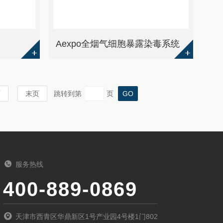
Aexpo全烟气细胞暴露染毒系统
页
末页
跳转到第
页
服务热线
400-889-0869
天津市西青区华鼎新区1号产业园4号楼1门802