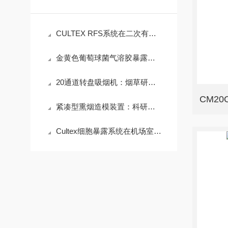
CULTEX RFS系统在二次有机气溶胶肺泡暴露毒性研究中的应用
金黄色葡萄球菌气溶胶暴露：CULTEX®-ALI系统中的细胞反应研究
20通道转盘吸烟机：烟草研究的高效“数据采集器”
紧凑型熏烟造模装置：科研领域的精准熏烟小能手
Cultex细胞暴露系统在机场室内空气质量研究中的应用方法