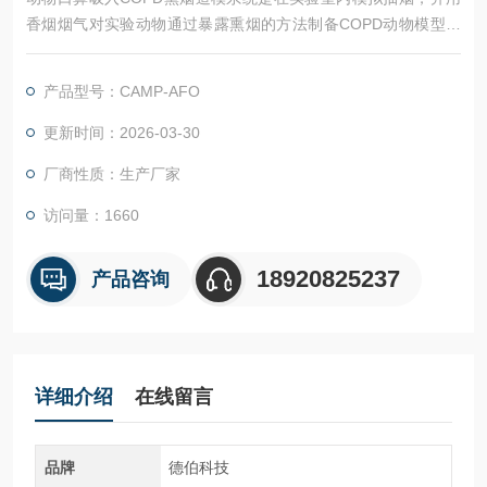
香烟烟气对实验动物通过暴露熏烟的方法制备COPD动物模型的
装置。CAMP-AFO系统采用半自动香烟烟气发生器ASG搭配高精
度动物口鼻吸入染毒仪QHeS使用，只需简单培训即可进行实
产品型号：CAMP-AFO
验，整个过程烟浓度具有高度的重复性，让动物COPD造模成功
变得简单。发生的香烟烟气符合ISO3308/CIR标准。
更新时间：2026-03-30
厂商性质：生产厂家
访问量：1660
18920825237
产品咨询
详细介绍
在线留言
品牌
德伯科技