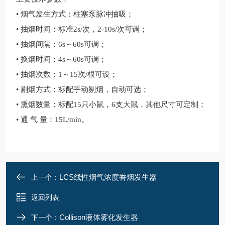
• 烟气发生方式：柱塞泵脉冲抽吸；
• 抽烟时间：标准2s/次，2-10s/次可调；
• 抽烟间隔：6s～60s可调；
• 换烟时间：4s～60s可调；
• 抽烟次数：1～15次/根可设；
• 剔烟方式：标配手动剔烟，自动可选；
• 熏烟数量：标配15只小鼠，6支大鼠，其他尺寸可定制；
• 通 气 量：15L/min。
LCS线性烟气浓度香烟发生器
上一个：
返回列表
Collison液体雾化发生器
下一个：