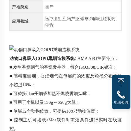
产地类别
国产
医疗卫生,生物产业,烟草,制药/生物制药,
应用领域
综合
动物口鼻吸入COPD熏烟造模系统
CAMP-AFO主要特点：
■ 发生香烟烟气的香烟发生器，符合ISO3308/CIR标准；
■ 高精度熏烟，香烟烟气在每层间的浓度及粒径分布偏差
不超过10%；
■ 可替换dian子烟或加热不燃烧香烟烟嘴；
■ 可用于小鼠以及150g～650g大鼠；
电话咨询
■ 单层12个动物位置，可提供108只动物位置；
■ 控制主机可搭载eMos软件对熏烟条件进行实时在线监
控。