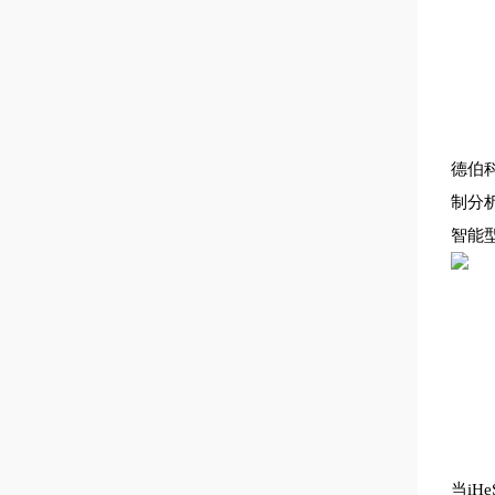
德伯
制分
智能型
当i