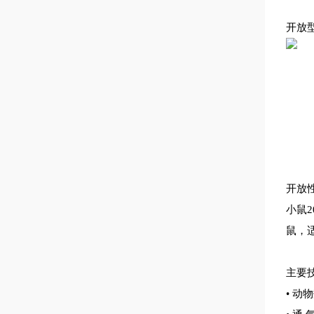
开放型
开放
小鼠2
鼠，适
主要
• 动