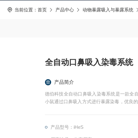
当前位置：
首页
产品中心
动物暴露吸入与暴露系统
全自动口鼻吸入染毒系统
产品简介
德伯科技全自动口鼻吸入染毒系统是一款全自
小鼠通过口鼻吸入方式进行暴露染毒，优良的
可达10%以内，大大提高了实验重复性，智能型
过eComra软件对暴露腔室气流，氧气等环
及流量的自动反馈自动控制。
产品型号：iHeS