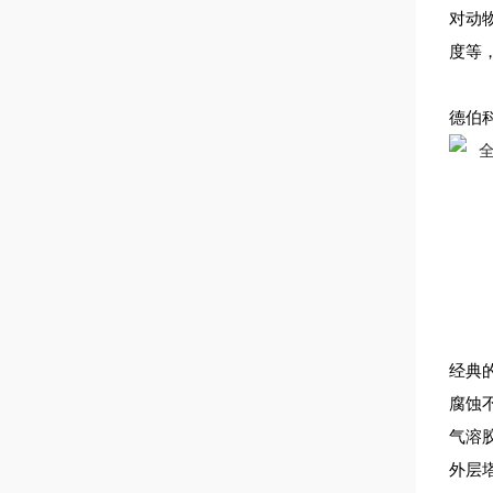
对动
度等
德伯
经典
腐蚀
气溶
外层