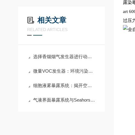
露染
art
相关文章
过压
RELATED ARTICLES
选择香烟烟气发生器进行动物熏烟造模实验的注意事项
微量VOC发生器：环境污染物研究的精密设备
细胞液雾暴露系统：揭开空气污染致病的微观黑箱
气液界面暴露系统与Seahorse细胞能量分析仪的联合应用