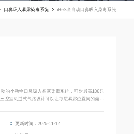
口鼻吸入暴露染毒系统
iHeS全自动口鼻吸入染毒系统
动的小动物口鼻吸入暴露染毒系统，可对最高108只
三腔室流过式气路设计可以让每层暴露位置间的偏差
监控主机Smart 600为暴露染毒提供智慧大脑，通
境进行进行快速反馈，搭载专业的PID算法可以通过压力
更新时间：2025-11-12