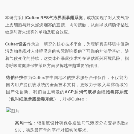
本研究采用
Cultex RFS气液界面暴露系统
，成功实现了对人支气管
上皮细胞与野火燃烧烟雾的直接、均匀接触，从而得以精确评估过
敏原与野火烟雾的单独及联合效应。
Cultex设备
作为这一研究的核心技术平台，为理解真实环境中复杂
污染物暴露对人体呼吸道的实际影响提供了可靠的方法学基础。随
着气候变化的持续，这类体外暴露技术将在评估新兴环境风险、指
导呼吸道健康保护策略方面发挥越来越重要的作用。
德伯科技
作为Cultex在中国地区的技术服务合作伙伴，不仅能为
国内用户提供该系统的全面技术支持，更致力于吸入暴露领域的
国产化创新。我们自主研发的
ACP系列气液界面细胞暴露系统
（也叫细胞暴露染毒系统）
，对标
Cultex
：
高均一性
：辐射流设计确保各通道间气溶胶分布变异系数≤
5%，满足最严苛的平行对照实验要求。