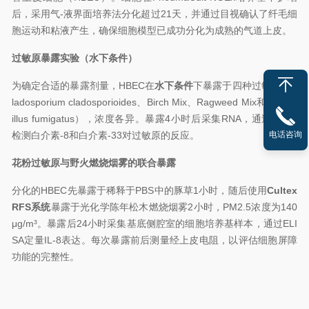
后，采用气-液界面培养法分化超过21天，并通过目视确认了纤毛细
胞运动和粘液产生，确保细胞模型已成功分化为成熟的气道上皮。
过敏原暴露实验（水下条件）
为确定合适的暴露剂量，HBEC在
水下条件
下暴露于四种过敏原（C
ladosporium cladosporioides、Birch Mix、Ragweed Mix和Asperg
illus fumigatus），浓度各异。暴露4小时后采集RNA，通过qPCR
电话咨询
检测白介素-8和白介素-33对过敏原的反应。
花粉过敏原与野火燃烧烟雾的联合暴露
分化的HBEC先暴露于稀释于PBS中的豚草1小时，随后使用
Cultex
RFS系统
暴露于光化学陈年松木燃烧烟雾2小时，PM2.5浓度为140
μg/m³。暴露后24小时采集基底侧腔室的细胞培养基样本，通过ELI
SA定量IL-8表达。每次暴露前后测量经上皮电阻，以评估细胞屏障
功能的完整性。