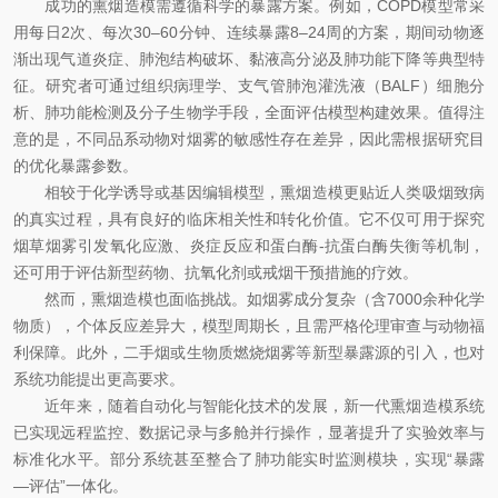
成功的熏烟造模需遵循科学的暴露方案。例如，COPD模型常采
用每日2次、每次30–60分钟、连续暴露8–24周的方案，期间动物逐
渐出现气道炎症、肺泡结构破坏、黏液高分泌及肺功能下降等典型特
征。研究者可通过组织病理学、支气管肺泡灌洗液（BALF）细胞分
析、肺功能检测及分子生物学手段，全面评估模型构建效果。值得注
意的是，不同品系动物对烟雾的敏感性存在差异，因此需根据研究目
的优化暴露参数。
相较于化学诱导或基因编辑模型，熏烟造模更贴近人类吸烟致病
的真实过程，具有良好的临床相关性和转化价值。它不仅可用于探究
烟草烟雾引发氧化应激、炎症反应和蛋白酶-抗蛋白酶失衡等机制，
还可用于评估新型药物、抗氧化剂或戒烟干预措施的疗效。
然而，熏烟造模也面临挑战。如烟雾成分复杂（含7000余种化学
物质），个体反应差异大，模型周期长，且需严格伦理审查与动物福
利保障。此外，二手烟或生物质燃烧烟雾等新型暴露源的引入，也对
系统功能提出更高要求。
近年来，随着自动化与智能化技术的发展，新一代熏烟造模系统
已实现远程监控、数据记录与多舱并行操作，显著提升了实验效率与
标准化水平。部分系统甚至整合了肺功能实时监测模块，实现“暴露
—评估”一体化。