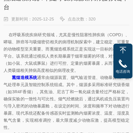
台
更新时间：2025-12-25
点击次数：320
在呼吸系统疾病研究领域，尤其是慢性阻塞性肺疾病（COPD）、
哮喘、肺癌等与吸烟密切相关的病理机制探索中，建立稳定、可重复
的动物模型至关重要。而熏烟造模系统正是实现这一目标的核心技术
平台。该系统通过模拟人类长期暴露于烟草烟雾的环境，对实验动物
（如小鼠、大鼠或豚鼠）进行可控、定量的烟雾暴露，从而诱导出与
人类吸烟相关肺病高度相似的病理改变。
电话咨询
熏烟造模系统
通常由烟源装置、烟气输送管道、动物暴露舱、废
气处理单元及智能控制系统组成。其中，烟源多采用标准研究级香烟
（如3R4F香烟），其焦油、尼古丁和一氧化碳含量经过严格标定，
确保实验的一致性与可比性。烟气经燃烧后，通过风机或负压装置均
匀导入密闭的动物暴露舱，在设定的时间、浓度和频率下对动物进行
暴露。现代系统还配备传感器实时监测舱内烟雾浓度、温度、湿度及
氧气含量，实现精准调控，最大限度减少动物应激，提高模型稳定
性。