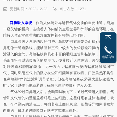
更新时间：2025-12-23
点击次数：1271
口鼻吸入系统
，作为人体与外界进行气体交换的重要通道，宛如
一座关键的桥梁，连接着人体内部的生理世界和外部的自然环境，在
维持人体正常生理功能方面发挥着不可替代的作用。
口鼻是吸入系统的起始门户。鼻腔内部有着复杂而精妙的结构。
鼻毛像一道道防线，能够阻挡空气中较大的灰尘颗粒和异物，初步过
滤进入的空气。鼻腔黏膜则具有丰富的毛细血管和黏液腺，一方面，
电话咨询
毛细血管可以温暖吸入的冷空气，使其接近人体体温，减少寒冷空气
对呼吸道和肺部的刺激；另一方面，黏液腺分泌的黏液能够湿润空
气，同时黏附空气中的微小灰尘和细菌等有害物质。口腔虽然不具备
像鼻腔那样*的过滤和调节功能，但在鼻腔堵塞或需要大量快速吸气
时，它可以作为辅助通道，确保气体能够顺利进入人体。
气体经过口鼻进入后，会顺着咽喉向下，通过气管进入肺部。气
管和支气管的内壁覆盖着纤毛上皮细胞，这些纤毛有规律地摆动，就
像一个个勤劳的清洁工，将附着在上面的灰尘、细菌等异物向咽喉方
向推送，最终通过咳嗽或吞咽等方式排出体外。
口鼻吸入系统对于人体的呼吸功能至关重要。它为肺部提供了富