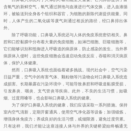
含氧气的新鲜空气，氧气通过肺泡与血液进行气体交换，进入血液循
环，被输送到全身各个组织和器官，为细胞的新陈代谢提供能量。同
时，人体产生的二氧化碳等废气则通过相反的路径，经口鼻排出体
外。
除了呼吸功能，口鼻吸入系统还与人体的免疫系统密切相关。鼻
腔和口腔黏膜中分布着大量的免疫细胞，如淋巴细胞、巨噬细胞等，
它们能够识别和抵御进入呼吸道的病原体，防止感染的发生。当外界
病原体入侵时，这些免疫细胞会迅速启动免疫反应，吞噬和消灭病原
体，保护人体健康。
然而，口鼻吸入系统也面临着诸多挑战。现代社会中，空气污染
日益严重，空气中的有害气体、颗粒物等污染物会对口鼻吸入系统造
成损害。长期暴露在污染环境中，可能导致鼻腔和呼吸道黏膜受损，
引发鼻炎、咽炎、支气管炎等疾病。此外，不良的生活习惯，如吸
烟、过度用嗓等，也会影响口鼻吸入系统的健康。
为了保护口鼻吸入系统的健康，我们应该采取一系列措施。保持
室内空气清新，定期开窗通风，使用空气净化器等设备；加强锻炼，
增强身体免疫力；养成良好的生活习惯，戒烟限酒，避免过度劳累。
只有这样，我们才能让这座连接人体与外界的关键桥梁始终畅通无