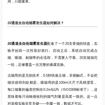
用，只能重来。
20通道全自动烟雾发生器
如何
解决？
20通道全自动烟雾发生器
配备了一个20支香烟的转盘，实
验开始前一次性装好就行
。启动之后，系统自动完成点
烟、吸烟、剔烟蒂的全流程，不需要人守着
。20支烟抽完
一轮，足够覆盖一次完整的暴露实验。
点烟用的是无焰技术，0.5秒快速点烟，非接触式，不会把
烟丝崩得到处都是
。吸烟用的是100ml大尺寸高精度泵，
每口烟量的偏差控制在0.2ml以内（ISO3308标准下），这
意味着每只动物接收到的烟气剂量是高度一致的
。这一点
对造模实验非常关键——剂量一致，数据才可比。