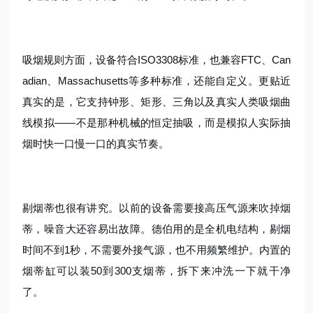
吸烟规则方面，设备符合ISO3308标准，也兼容FTC、Can
adian、Massachusetts等多种标准，还能自定义
。更贴近
真实的是，它支持钟形、矩形、三角以及真实人类吸烟曲
线模拟
——不是那种机械的恒定抽吸，而是模拟人实际抽
烟时快一口慢一口的真实节奏。
剔烟蒂也很有讲究。以前的设备需要接高压气源来吹掉烟
蒂，噪音大还容易出故障。德伯用的是全机电结构，剔烟
时间不到1秒，不需要外接气源，也不用频繁维护
。内置的
烟蒂缸可以装50到300支烟蒂，拆下来冲洗一下就干净
了
。