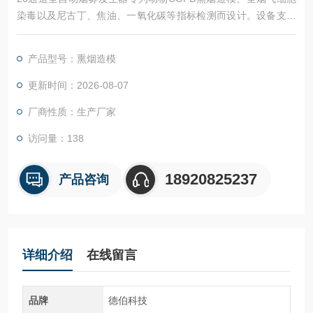
染毒以及尼古丁、焦油、一氧化碳等指标检测而设计。设备支持
主流与次流烟气输出，实验前可一次性预装20支香烟，并由系统
自动完成点燃、吸烟及剔除烟蒂，实现无人值守的稳定运行。
产品型号：熏烟造模
更新时间：2026-08-07
厂商性质：生产厂家
访问量：138
18920825237
产品咨询
详细介绍
在线留言
品牌
德伯科技