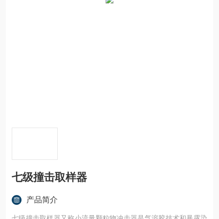
七级撞击取样器
产品简介
七级撞击取样器又称小流量颗粒物冲击器是气溶胶技术和暴露染