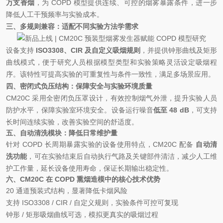
万支香烟
，为 COPD 模型提供连续、可控的烟雾暴露条件，进一步
降低人工干预频率与实验成本。
三、多规则兼容：适配不同实验方法学需求
设备支持
ISO3308、CIR 及自定义吸烟规则
，并提供钟形曲线及矩形
曲线模式，便于研究人员根据模型类型和实验策略灵活设定吸烟程
序。该特性可提高实验的可重复性与条件一致性，满足多场景应用。
四、密闭式负压结构：保障安全与实验环境质量
CM20C 采用全密闭负压罩设计，有效控制烟气外泄，提升实验人员
防护水平，保障实验室环境安全。设备运行噪音
低至 48 dB
，可支持
长时间连续实验，改善实验空间的舒适度。
五、自动清洗模块：降低日常维护量
针对 COPD 长周期暴露实验的设备使用特点，CM20C 配备
自动清
洗功能
，可在实验结束后自动执行气路及关键部件清洁，减少人工维
护工作量，延长设备使用寿命，保证长期输出稳定性。
六、CM20C 在 COPD 熏烟造模中的核心技术优势
20 通道预装式结构，显著降低卡烟风险
支持 ISO3308 / CIR / 自定义规则，实验条件可控可复现
钟形 / 矩形吸烟曲线可选，模拟更真实的吸烟过程