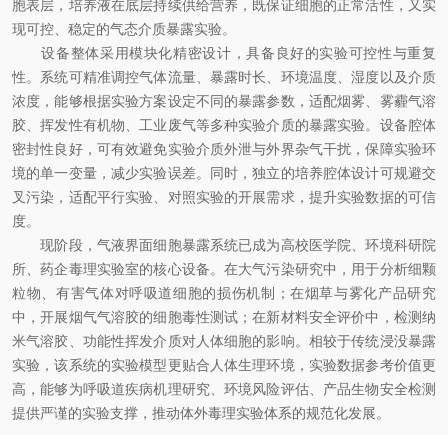
胞表层，培养液在底层持续供给营养，既保证细胞的正常活性，又实
现可控、稳定的气态介质暴露实验。
设备整体采用模块化精密设计，具备良好的实验可控性与重复
性。系统可精准调控气体流量、暴露时长、环境温度、湿度以及介质
浓度，能够根据实验方案设定不同的暴露参数，适配烟雾、雾霾气溶
胶、挥发性有机物、工业废气等多种实验介质的暴露实验。设备腔体
密封性良好，可有效避免实验介质外泄与外界杂气干扰，保障实验环
境的单一变量，减少实验误差。同时，独立的培养腔体设计可规避交
叉污染，适配平行实验、对照实验的开展需求，提升实验数据的可信
度。
现阶段，气液界面细胞暴露系统已成为高校医学院、环境科研院
所、药企毒理实验室的核心设备。在大气污染研究中，用于分析细颗
粒物、有害气体对呼吸道细胞的损伤机制；在烟草与雾化产品研究
中，开展烟气气溶胶的细胞毒性测试；在新材料安全评价中，检测纳
米气溶胶、功能性挥发介质对人体细胞的影响。相较于传统浸没暴露
实验，该系统的实验模型更贴合人体生理环境，实验数据参考价值更
高，能够为呼吸道疾病机理研究、环境风险评估、产品生物安全检测
提供严谨的实验支撑，推动体外毒理实验体系的规范化发展。