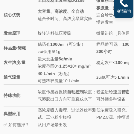
全自动粉尘发生器DG208
微量粉尘发生器DG1
极微量、超长时间、
电话咨询
大容量、高浓度、全自动
核心优势
适合珍贵样品、低
适合长时间、高浓度暴露实验
慢速发生
发生原理
旋转进料低压喷吸
微量进给（具体原理
储药仓
1000ml
（可定制）
样品腔可选，
100
样品量/储罐
zui低用量1g
200小时
最大发生量
5g/min
发生浓度/量
稳定发生
<100 mg/
浓度范围
0~1.25×10⁵ mg/m³
40 L/min
（标配）
通气流量
zui低可达
5 L/min
可选稀释流量10 L/min
浓度传感器反馈
自动控制
浓度；
粉尘进给速度
精密可
特殊功能
气溶胶出口方向可垂直或水平
可外接多种设备
高浓度吸入毒理、过滤器效率测
低浓度吸入研究、
典型应用
试、工业粉尘模拟
PM2.5源、粒径谱
✅ 如何选择？——从用户场景出发