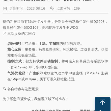
更新时间：2026-06-16
点击次数：169
德伯科技目前有3款粉尘发生器，分别是
全自动粉尘发生器DG208，
微量粉尘发生器DG108，高精度粉尘发生器WDG
📌 三款设备的共同点
适用物料
：均适用于
干燥、非黏性
的粉尘颗粒物。
核心应用
：主要用于药理毒理研究、环境模拟、过滤器测试、仪器
校准等实验室场景。
控制方式
：都支持
软件自动控制
，并可嵌入到暴露染毒系统软件
（如eComa）中，实现联动实验。
气溶胶粒径
：产生的颗粒物空气动力学中值直径（MMAD）主要
在
1-5μm
或
<10μm
，属于可吸入颗粒物范围。
🔍 各自特点与选型场景
为了帮您直观比较，我整理了以下对比表：