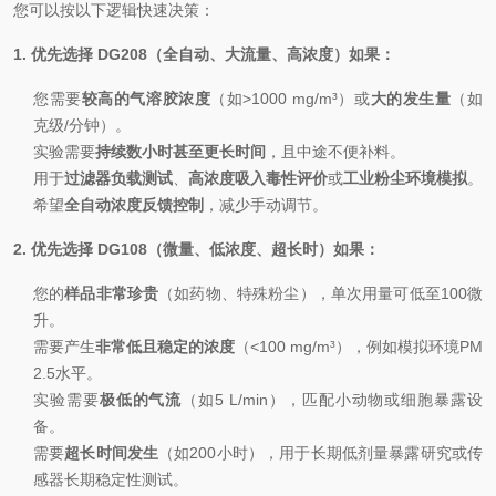
您可以按以下逻辑快速决策：
1. 优先选择 DG208（全自动、大流量、高浓度）如果：
您需要
较高的气溶胶浓度
（如>1000 mg/m³）或
大的发生量
（如
克级/分钟）。
实验需要
持续数小时甚至更长时间
，且中途不便补料。
用于
过滤器负载测试
、
高浓度吸入毒性评价
或
工业粉尘环境模拟
。
希望
全自动浓度反馈控制
，减少手动调节。
2. 优先选择 DG108（微量、低浓度、超长时）如果：
您的
样品非常珍贵
（如药物、特殊粉尘），单次用量可低至100微
升。
需要产生
非常低且稳定的浓度
（<100 mg/m³），例如模拟环境PM
2.5水平。
实验需要
极低的气流
（如5 L/min），匹配小动物或细胞暴露设
备。
需要
超长时间发生
（如200小时），用于长期低剂量暴露研究或传
感器长期稳定性测试。