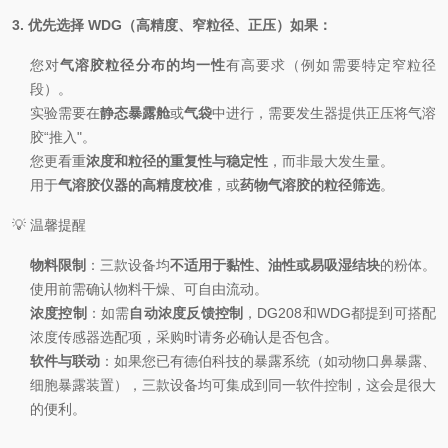
3. 优先选择 WDG（高精度、窄粒径、正压）如果：
您对
气溶胶粒径分布的均一性
有
高
要求（例如需要特定窄粒径
段）。
实验需要在
静态暴露舱
或
气袋
中进行，需要发生器提供正压将气溶
胶“推入"。
您更看重
浓度和粒径的重复性与稳定性
，而非最大发生量。
用于
气溶胶仪器的高精度校准
，或
药物气溶胶的粒径筛选
。
💡 温馨提醒
物料限制
：三款设备均
不适用于黏性、油性或易吸湿结块
的粉体。
使用前需确认物料干燥、可自由流动。
浓度控制
：如需
自动浓度反馈控制
，DG208和WDG都提到可搭配
浓度传感器选配项，采购时请务必确认是否包含。
软件与联动
：如果您已有德伯科技的暴露系统（如动物口鼻暴露、
细胞暴露装置），三款设备均可集成到同一软件控制，这会是很大
的便利。