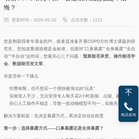
悔？
更新时间：2026-05-26
点击次数：1221
您是刚获得青年基金的PI，或者是准备开展COPD方向博士课题的研
究生。您知道熏烟造模是金标准，但面对“口鼻暴露"“全身暴露"“全自
动"“半自动"这些词，您最关心三个问题：
预算能否承受、操作能否学
会、数据能否发文章
。
你是否有一下痛点
经费有限，但不想买一个很快被淘汰的“玩具"
实验室人手少，无法安排专人每天花2小时装烟、点烟、剔烟蒂
担心人工操作不稳定，导致一批动物模型不均一，实验失败
电话咨询
解决方案框架：先决定暴露方式，再决定自动化程度
第一步：选择暴露方式——口鼻暴露还是全身暴露？