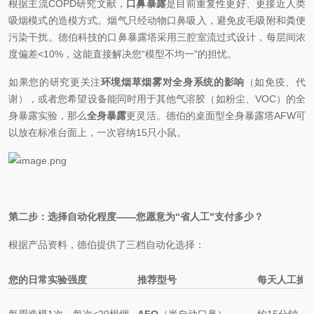
根据主流COPD研究文献，
口鼻暴露
是目前重复性更好、更接近人类
吸烟模式的造模方式。烟气只经动物口鼻吸入，避免皮毛吸附和粪便
污染干扰。德伯科技的口鼻暴露塔采用三腔室流过式设计，每层间浓
度偏差<10%，这能直接解决您“模型不均一"的担忧。
如果您的研究更关注
环境烟草烟雾对全身系统的影响
（如免疫、代
谢），或者您希望设备能同时用于其他气溶胶（如粉尘、VOC）的全
身暴露实验，那么
全身暴露
更灵活。德伯的桌面型全身暴露塔AFW可
以放在标准台面上，一次容纳15只小鼠。
第二步：选择自动化程度——您愿意为“省人工"支付多少？
根据产品资料，德伯提供了三档自动化选择：
您的日常实验强度
推荐型号
每天人工操