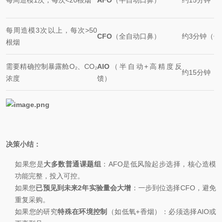
每周造模1次，每次<20根烟
AFO
（半自动口鼻）
约15分钟（
每周造模3次以上，每次>50
CFO
（全自动口鼻）
约3分钟（仅
根烟
需要精确控制暴露舱O₂、CO₂
AIO
（半自动+高精度反
约15分钟（
浓度
馈）
决策小结：
如果您是
大多数普通课题组
：AFO是低风险起步选择，核心造模
功能完整，投入可控。
如果您
已预见到未来2年实验量会大增
：一步到位选择CFO，避免
重复采购。
如果您的研究
特殊在环境控制
（如低氧+香烟）：必须选择AIO或